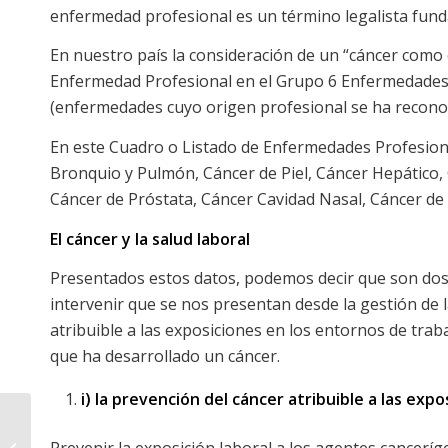
enfermedad profesional es un término legalista fund
En nuestro país la consideración de un “cáncer como
Enfermedad Profesional en el Grupo 6 Enfermedades 
(enfermedades cuyo origen profesional se ha reconoc
En este Cuadro o Listado de Enfermedades Profesio
Bronquio y Pulmón, Cáncer de Piel, Cáncer Hepático,
Cáncer de Próstata, Cáncer Cavidad Nasal, Cáncer de 
El cáncer y la salud laboral
Presentados estos datos, podemos decir que son dos
intervenir que se nos presentan desde la gestión de la
atribuible a las exposiciones en los entornos de trabaj
que ha desarrollado un cáncer.
i) la prevención del cáncer atribuible a las exp
Talento saludable y
Prevenir la exposición laboral a los agentes canceríg
feliz: La rueda del siglo