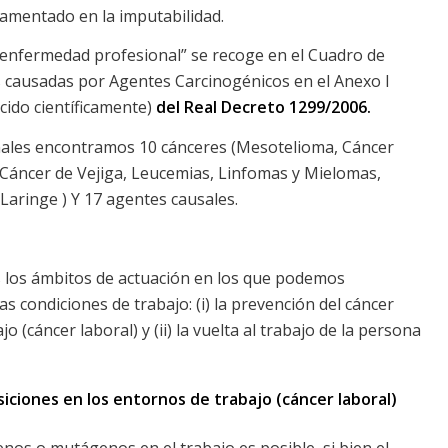
amentado en la imputabilidad.
 enfermedad profesional” se recoge en el Cuadro de
causadas por Agentes Carcinogénicos en el Anexo I
ido científicamente)
del Real Decreto 1299/2006.
nales encontramos 10 cánceres (Mesotelioma, Cáncer
 Cáncer de Vejiga, Leucemias, Linfomas y Mielomas,
Laringe ) Y 17 agentes causales.
 los ámbitos de actuación en los que podemos
s condiciones de trabajo: (i) la prevención del cáncer
o (cáncer laboral) y (ii) la vuelta al trabajo de la persona
osiciones en los entornos de trabajo (cáncer laboral)
enos o mutágenos en el trabajo es posible, si bien el