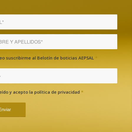
eo suscribirme al Belotín de boticias AEPSAL
*
?
eído y acepto la política de privacidad
*