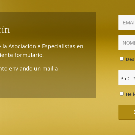
tín
e la Asociación e Especialistas en
uiente formulario.
Des
to enviando un mail a
5 + 2 = 
He l