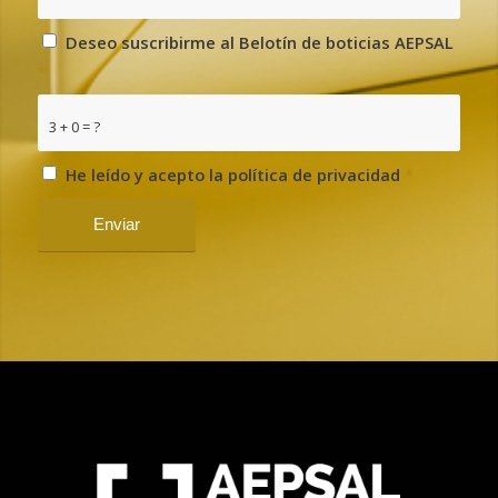
Deseo suscribirme al Belotín de boticias AEPSAL
*
3 + 0 = ?
He leído y acepto la política de privacidad
*