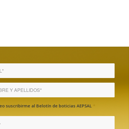
eo suscribirme al Belotín de boticias AEPSAL
*
?