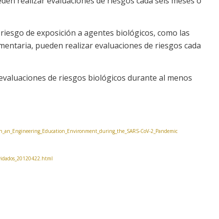
den realizar evaluaciones de riesgos cada seis meses o
riesgo de exposición a agentes biológicos, como las
mentaria, pueden realizar evaluaciones de riesgos cada
evaluaciones de riesgos biológicos durante al menos
_in_an_Engineering_Education_Environment_during_the_SARS-CoV-2_Pandemic
-olvidados_20120422.html