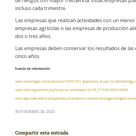
de riesgos con mayor frecuencia. Estas empresas pue
incluso cada trimestre.
Las empresas que realizan actividades con un menor 
empresas agrícolas o las empresas de producción ali
dos o tres años.
Las empresas deben conservar los resultados de las 
cinco años.
Fuente de información:
www.researchgate.net/publication/347437391_Application_of_Lean_6s_Methodology
www.scielo.org.co/scielo.php?script=sci_arttext&pid=S2145-77192015000100003
www.seguridad-laboral.es/especiales-prl/proteccion-respiratoria/riesgos-biologicos-los
NOVIEMBRE 28, 2023
Compartir esta entrada