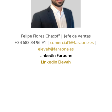
Felipe Flores Chacoff | Jefe de Ventas
+34 683 34 96 91 |
comercial1@faraone.es
|
elevah@faraone.es
LinkedIn Faraone
LinkedIn Elevah