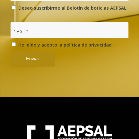
Deseo suscribirme al Belotín de boticias AEPSAL
*
1 + 5 = ?
He leído y acepto la política de privacidad
*