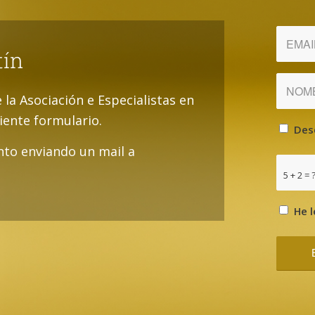
tín
e la Asociación e Especialistas en
uiente formulario.
Des
to enviando un mail a
5 + 2 = 
He l