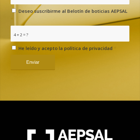
Deseo suscribirme al Belotín de boticias AEPSAL
*
4 + 2 = ?
He leído y acepto la política de privacidad
*