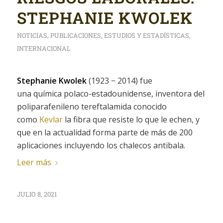
STEPHANIE KWOLEK
NOTICIAS
,
PUBLICACIONES
,
ESTUDIOS Y ESTADÍSTICAS
,
INTERNACIONAL
Stephanie Kwolek
(1923 − 2014)​ fue
una química polaco-estadounidense, inventora del
poliparafenileno tereftalamida conocido
como
Kevlar
la fibra que resiste lo que le echen, y
que en la actualidad forma parte de más de 200
aplicaciones incluyendo los chalecos antibala.
Leer más
JULIO 8, 2021