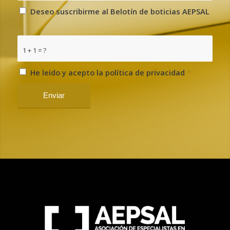
Deseo suscribirme al Belotín de boticias AEPSAL
*
1 + 1 = ?
He leído y acepto la política de privacidad
*