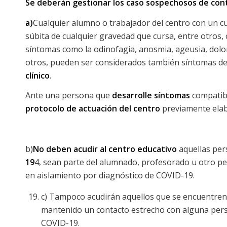
Se deberán gestionar los caso sospechosos de con
a)
Cualquier alumno o trabajador del centro con un cu
súbita de cualquier gravedad que cursa, entre otros, c
síntomas como la odinofagia, anosmia, ageusia, dolor
otros, pueden ser considerados también síntomas d
clínico
.
Ante una persona que
desarrolle síntomas
compatib
protocolo de actuación del centro
previamente ela
b)
No deben acudir al centro educativo
aquellas pe
19
4, sean parte del alumnado, profesorado u otro p
en aislamiento por diagnóstico de COVID-19.
c) Tampoco acudirán aquellos que se encuentren 
mantenido un contacto estrecho con alguna pers
COVID-19.