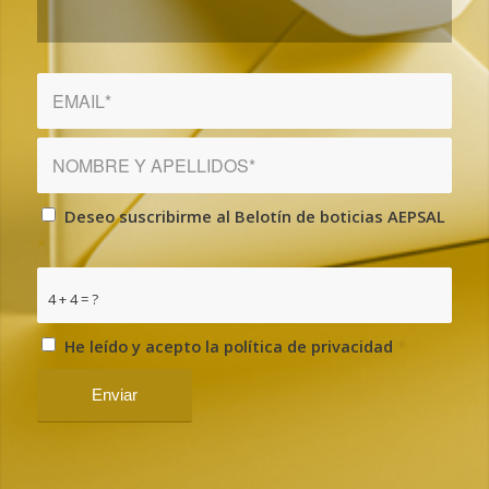
Deseo suscribirme al Belotín de boticias AEPSAL
*
4 + 4 = ?
He leído y acepto la política de privacidad
*