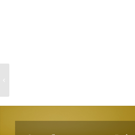
Desafíos de la
digitalización para la
seguridad y salud en
el trabajo. La...