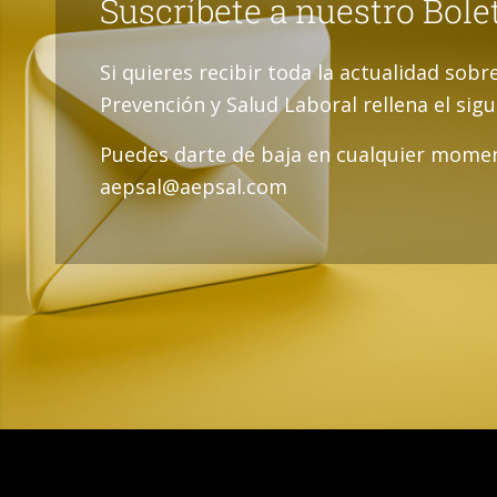
Suscríbete a nuestro Bole
Si quieres recibir toda la actualidad sobr
Prevención y Salud Laboral rellena el sig
Puedes darte de baja en cualquier momen
aepsal@aepsal.com