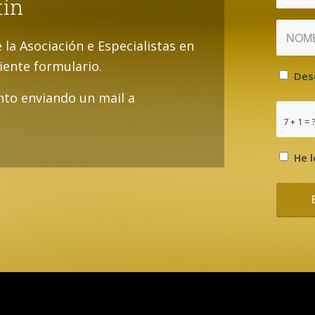
tín
e la Asociación e Especialistas en
uiente formulario.
Des
to enviando un mail a
7 + 1 = 
He l