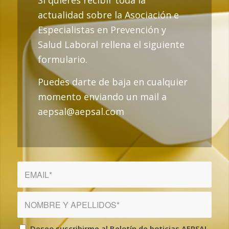
actualidad sobre la Asociación e
Especialistas en Prevención y
Salud Laboral rellena el siguiente
formulario.
Puedes darte de baja en cualquier
momento enviando un mail a
aepsal@aepsal.com
Deseo suscribirme al Belotín de boticias AEPSAL