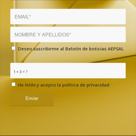
Deseo suscribirme al Belotín de boticias AEPSAL
*
1 + 3 = ?
He leído y acepto la política de privacidad
*