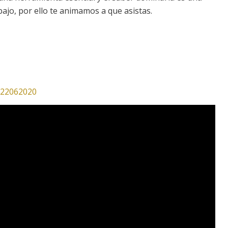
bajo, por ello te animamos a que asistas.
-22062020