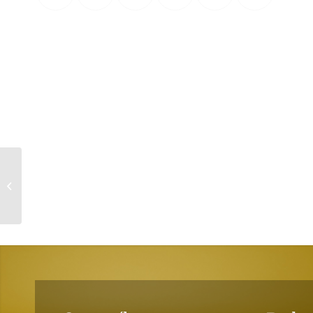
Mees Day Digital: 22 y
23 de junio