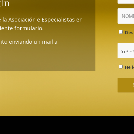
tín
e la Asociación e Especialistas en
uiente formulario.
Des
to enviando un mail a
0 + 5 = 
He l