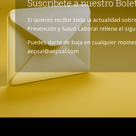
Suscríbete a nuestro Bole
Si quieres recibir toda la actualidad sobr
Prevención y Salud Laboral rellena el sig
Puedes darte de baja en cualquier momen
aepsal@aepsal.com