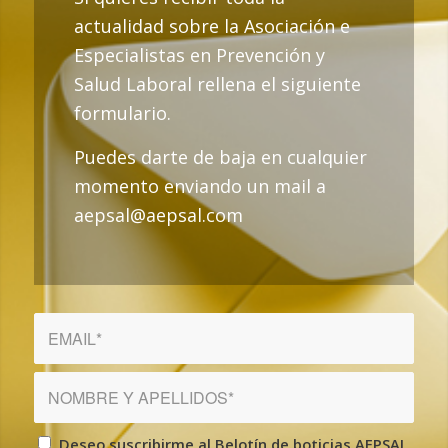
actualidad sobre la Asociación e
Especialistas en Prevención y
Salud Laboral rellena el siguiente
formulario.
Puedes darte de baja en cualquier
momento enviando un mail a
aepsal@aepsal.com
Deseo suscribirme al Belotín de boticias AEPSAL