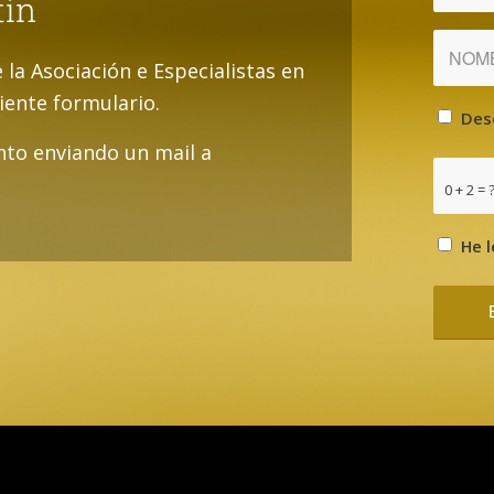
tín
e la Asociación e Especialistas en
uiente formulario.
Des
to enviando un mail a
0 + 2 = 
He l