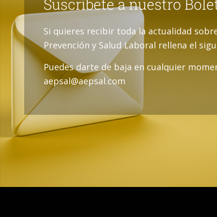
Suscríbete a nuestro Bole
Si quieres recibir toda la actualidad sobr
Prevención y Salud Laboral rellena el sig
Puedes darte de baja en cualquier momen
aepsal@aepsal.com