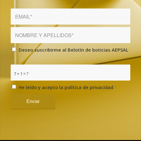
Deseo suscribirme al Belotín de boticias AEPSAL
*
7 + 1 = ?
He leído y acepto la política de privacidad
*