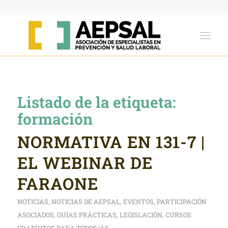
Listado de la etiqueta:
formación
NORMATIVA EN 131-7 |
EL WEBINAR DE
FARAONE
NOTICIAS
,
NOTICIAS DE AEPSAL
,
EVENTOS
,
PARTICIPACIÓN
ASOCIADOS
,
GUÍAS PRÁCTICAS
,
LEGISLACIÓN
,
CURSOS