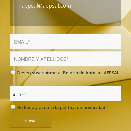
aepsal@aepsal.com
Deseo suscribirme al Belotín de boticias AEPSAL
*
4 + 0 = ?
He leído y acepto la política de privacidad
*