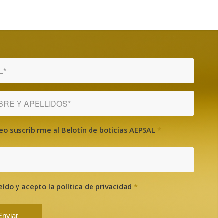
eo suscribirme al Belotín de boticias AEPSAL
*
?
eído y acepto la política de privacidad
*