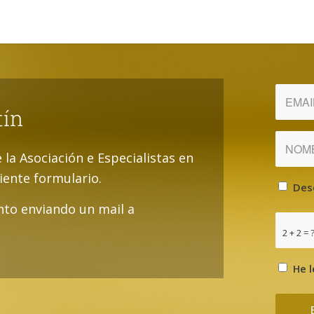
tín
e la Asociación e Especialistas en
uiente formulario.
Des
to enviando un mail a
2 + 2 = 
He l