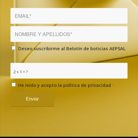
Deseo suscribirme al Belotín de boticias AEPSAL
*
2 + 1 = ?
He leído y acepto la política de privacidad
*