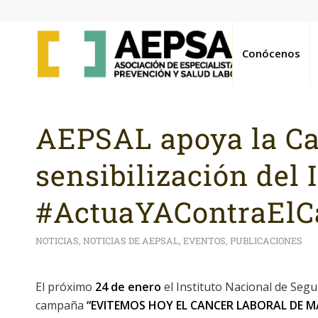
Conócenos
AEPSAL apoya la C
sensibilización del
#ActuaYAContraElC
NOTICIAS
,
NOTICIAS DE AEPSAL
,
EVENTOS
,
PUBLICACIONES
El próximo
24 de enero
el Instituto Nacional de Segu
campaña
“EVITEMOS HOY EL CANCER LABORAL DE 