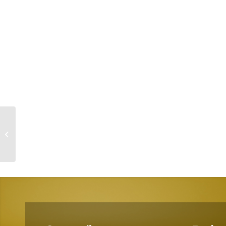
El horror de la
prevención de riesgos
laborales