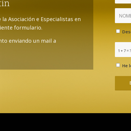
tín
e la Asociación e Especialistas en
uiente formulario.
Des
to enviando un mail a
1 + 7 = 
He l