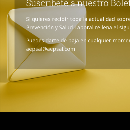
Suscríbete a nuestro Bole
Si quieres recibir toda la actualidad sobr
Prevención y Salud Laboral rellena el sig
Puedes darte de baja en cualquier momen
aepsal@aepsal.com